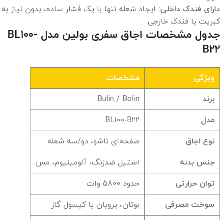
دارای فندک داخلی:
ایجاد شعله تنها با یک فشار ساده، بدون نیاز به
کبریت یا فندک خارجی ‏
جدول مشخصات اجاق سفری بولین مدل BL100-
B22
ویژگی
مشخصات
برند
Bulin / Bolin
مدل
BL100‑B22
نوع اجاق
صفحه‌ای تاشو، دو/سه شعله
جنس بدنه
استیل ضدزنگ، آلومینیوم، مس
توان حرارتی
حدود 5800 وات
سوخت مصرفی
بوتان، پروپان یا کپسول گاز