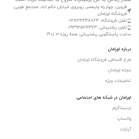
قزوین, چهارراه ولیعصر, روبروی خیابان حکم اباد, مجتمع طوبی,
فروشگاه اورامان
تلفن فروشگاه: 02833248823
تلفن پشتیبانی: 09392527473
ساعت پاسخگویی پشتیبانی: همه روزه 10 تا 19
درباره اورامان
طرح اقساطی فروشگاه اورامان
مجله اورامان
تخفیفات ویژه
اورامان در شبکه های اجتماعی
اینستاگرام
واتساپ
آپارات