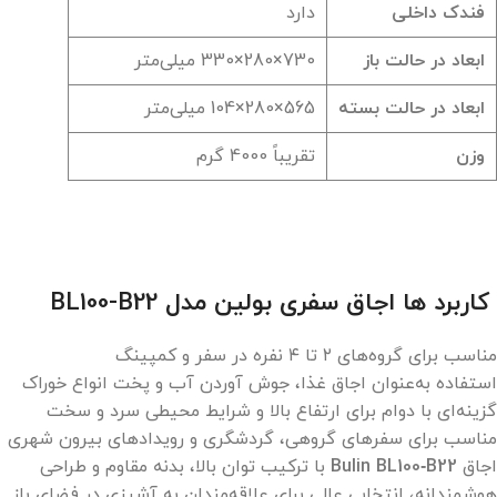
فندک داخلی
دارد
ابعاد در حالت باز
730×280×330 میلی‌متر
ابعاد در حالت بسته
565×280×104 میلی‌متر
وزن
تقریباً 4000 گرم
کاربرد ها اجاق سفری بولین مدل BL100-B22
مناسب برای گروه‌های ۲ تا ۴ نفره در سفر و کمپینگ
استفاده به‌عنوان اجاق غذا، جوش آوردن آب و پخت انواع خوراک
گزینه‌ای با دوام برای ارتفاع بالا و شرایط محیطی سرد و سخت
مناسب برای سفرهای گروهی، گردشگری و رویدادهای بیرون شهری
اجاق
Bulin BL100‑B22
با ترکیب توان بالا، بدنه مقاوم و طراحی
هوشمندانه، انتخابی عالی برای علاقه‌مندان به آشپزی در فضای باز