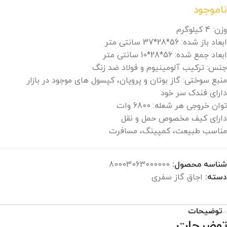
ناموجود
وزن: 4 کیلوگرم
ابعاد باز شده: 56*28*37 سانتی متر
ابعاد جمع شده: 56*28*10 سانتی متر
جنس: ترکیب آلومینیوم و فولاد ضد زنگ
منبع سوختی: گاز بوتان و پروپان، کپسول های موجود در بازار
دارای فندک سر خود
توان خروجی هر شعله: 6800 وات
دارای کیف مخصوص حمل و نقل
مناسب طبیعت، کمپینگ، مسافرت
شناسه محصول:
80003063000000
دسته:
اجاق گاز سفری
توضیحات
توضیحات