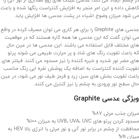
در چشم ایجاد می کند، عدسی عینک های روو مقداری از نور آبی را
کاهش داده و این امر منجر به افزایش کنتراست رنگها شده و باعث
می شود میزان وضوح اشیاء در پشت عدسی ها افزایش یابد.
عدسی های Grephite را برای هر کاری می توان مصرف کرده در واقع
می توان گفت که این عدسی ها همه کاره هستند که در موقعیت
های مختلف قابل استفاده می باشند. این عدسی ها در عین حال
که باعث تقویت رنگ های شاد و پر حرارت طبیعی می شوند پرتو
های مضر نور شدید و خیره کننده را نیز مسدود می کنند. فیلتر های
تقویت کننده کنتراست به اضافه یک پوشش نقره ایی رنگ مناسب
باعث تقویت بخش های سبز، زرد و قرمز طیف نور می شود، در عین
حال سطح نور ورودی به چشم را نیز کنترل می کنند.
ویژگی عدسی Graphite
میزان جذب مرئی 87%
مسدود کردن پرتو های UVB، UVA، UVC به میزان 100%
محافظت از چشم در برابر نور آبی و نور مرئی با انرژی بالا HEV به
میزان 91%