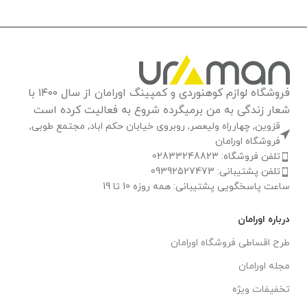
فروشگاه لوازم کوهنوردی و کمپینگ اورامان از سال ۱۴۰۰ با
شعار زندگی به من برمیگرده شروع به فعالیت کرده است
قزوین, چهارراه ولیعصر, روبروی خیابان حکم اباد, مجتمع طوبی,
فروشگاه اورامان
تلفن فروشگاه: 02833248823
تلفن پشتیبانی: 09392527473
ساعت پاسخگویی پشتیبانی: همه روزه 10 تا 19
درباره اورامان
طرح اقساطی فروشگاه اورامان
مجله اورامان
تخفیفات ویژه