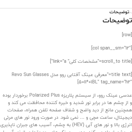
توضیحات
توضیحات
[row]
[col span__sm=”12″]
[scroll_to title=”مشخصات کلی” link=”a”]
[title text=”معرفی عینک آفتابی روو مدل Revo Sun Glasses
5011*01BL” tag_name=”h2″]
عدسی عینک روو، از سیستم پلاریزه Polarized Plus برخوردار بوده
و از چشم ها در برابر نور شدید و خیره کننده محافظت می کند و
همچنین مانع از دید واضح و شفاف صفحه تلفن همراه، صفحات
دیجیتال، ساعت مچی و … نمی شود. در صورت ورود نور های مرئی
انرژی بالا و نور های آبی (HEV) به چشم، آسیب های جبران ناپذیری