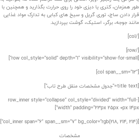
طور همزمان، کتری یا دیزی خود را روی حرارت بگذارید و همچنین با
قرار دادن ساج، توری گریل و سیخ های کبابی به تدارک مواد غذایی
مانند جوجه، برگر، استیک، گوشت بپردازید.
[/col]
[/row]
[row col_style=”solid” depth=”1″ visibility=”show-for-small”]
[col span__sm=”12″]
[title text=”جدول مشخصات منقل طرح تاب”]
[row_inner style=”collapse” col_style=”divided” width=”full-
width” padding=”23px 25px 0px 14px”]
[col_inner span=”6″ span__sm=”7″ bg_color=”rgb(218, 214, 214)”]
مشخصات