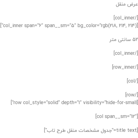
عرض منقل
[/col_inner]
[col_inner span=”6″ span__sm=”5″ bg_color=”rgb(218, 214, 214)”]
52 سانتی متر
[/col_inner]
[/row_inner]
[/col]
[/row]
[row col_style=”solid” depth=”1″ visibility=”hide-for-small”]
[col span__sm=”12″]
[title text=”جدول مشخصات منقل طرح تاب”]