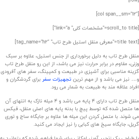
[row]
[col span__sm=”12″]
[scroll_to title=”مشخصات کلی” link=”a”]
[title text=”معرفی منقل استیل طرح تاب” tag_name=”h2″]
منقل طرح تاب به دلیل برخورداری از جنس استیل، علاوه بر سبک
وزنی، مقاوم در برابر حرارت نیز می باشد، از این رو منقل طرح تاب
گزینه مناسبی برای آشپزی در طبیعت و کمپینگ، سفر های آفرودی
و…. نیز می باشد و از مهم ترین
تجهیزات سفر
برای گردشگران و
افراد علاقه مند به طبیعت به شمار می رود.
منقل طرح تاب دارای ۴ پایه می باشد و ۴ میله نازک به انتهای آن
ها متصل شده که توسط پیچ با بدنه پایه های اصلی منقل، فیکس
می شوند. با متصل کردن این میله ها علاوه بر جایگاه ساج و توری
گریل، جایگاه سیخ های کبابی را نیز ایجاد می کنید.
با طراحی یک زنجیر آویز، امکانی برای شما فراهم شده که بتوانید به