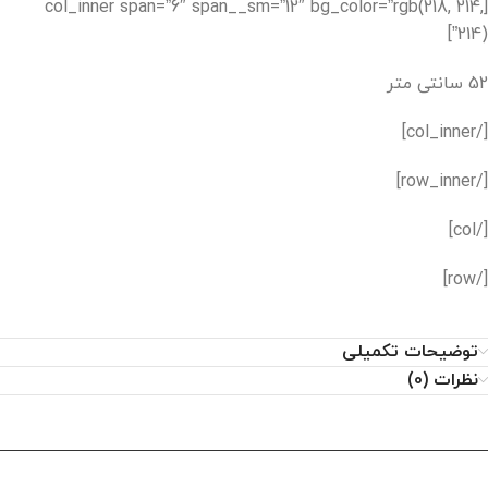
[col_inner span=”6″ span__sm=”12″ bg_color=”rgb(218, 214,
214)”]
52 سانتی متر
[/col_inner]
[/row_inner]
[/col]
[/row]
توضیحات تکمیلی
نظرات (0)