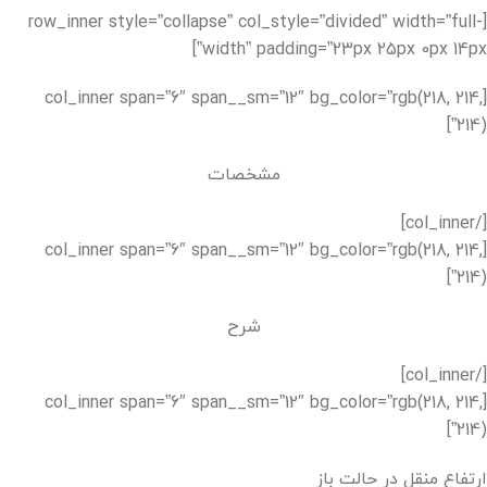
[row_inner style=”collapse” col_style=”divided” width=”full-
width” padding=”23px 25px 0px 14px”]
[col_inner span=”6″ span__sm=”12″ bg_color=”rgb(218, 214,
214)”]
مشخصات
[/col_inner]
[col_inner span=”6″ span__sm=”12″ bg_color=”rgb(218, 214,
214)”]
شرح
[/col_inner]
[col_inner span=”6″ span__sm=”12″ bg_color=”rgb(218, 214,
214)”]
ارتفاع منقل در حالت باز