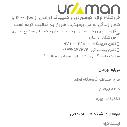
فروشگاه لوازم کوهنوردی و کمپینگ اورامان از سال ۱۴۰۰ با
شعار زندگی به من برمیگرده شروع به فعالیت کرده است
قزوین, چهارراه ولیعصر, روبروی خیابان حکم اباد, مجتمع طوبی,
فروشگاه اورامان
تلفن فروشگاه: 02833248823
تلفن پشتیبانی: 09392527473
ساعت پاسخگویی پشتیبانی: همه روزه 10 تا 19
درباره اورامان
طرح اقساطی فروشگاه اورامان
مجله اورامان
تخفیفات ویژه
اورامان در شبکه های اجتماعی
اینستاگرام