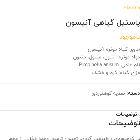
Plantsa
پاستیل گیاهی آنیسون
ناموجود
حاوی گیاه موثره آنیسون
مواد موثره: آنتول، منتول، منتون
نام علمی: Pimpinella anisum
مزاج گیاه: گرم و خشک
دسته:
تغذیه کوهنوردی
توضیحات
توضیحات
در کوهنوردی و طبیعت گردی، تهیه و تامین وعده غذایی از مهم