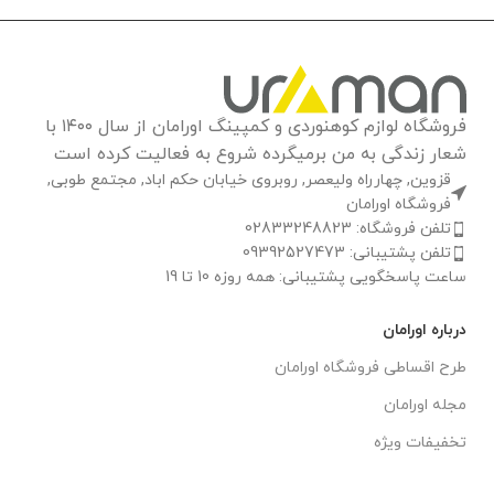
فروشگاه لوازم کوهنوردی و کمپینگ اورامان از سال ۱۴۰۰ با
شعار زندگی به من برمیگرده شروع به فعالیت کرده است
قزوین, چهارراه ولیعصر, روبروی خیابان حکم اباد, مجتمع طوبی,
فروشگاه اورامان
تلفن فروشگاه: 02833248823
تلفن پشتیبانی: 09392527473
ساعت پاسخگویی پشتیبانی: همه روزه 10 تا 19
درباره اورامان
طرح اقساطی فروشگاه اورامان
مجله اورامان
تخفیفات ویژه