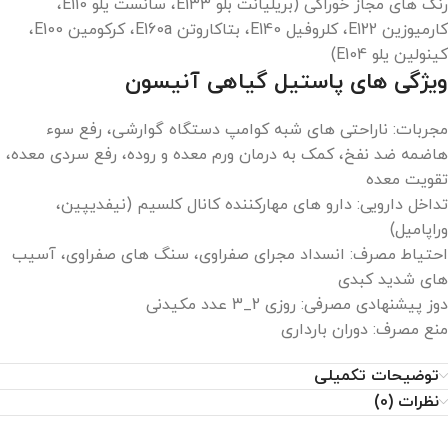
رنگ های مجاز خوراکی (بريليانت بلو E133، سانست یلو E110،
کارمیوزین E122، کلروفیل E140، بتاکاروتن E160a، کرکومین E100،
کینولين يلو E104)
ویژگی های پاستیل گیاهی آنیسون
مجربات: ناراحتی های شبه کوامپ دستگاه گوارشی، رفع سوء
هاضمه ضد نفخ، کمک به درمان ورم معده و روده، رفع سردی معده،
تقویت معده
تداخل دارویی: دارو های مهارکننده کانال کلسیم (نیفدیپین،
وراپامیل)
احتیاط مصرف: انسداد مجرای صفراوی، سنگ های صفراوی، آسیب
های شدید کبدی
دوز پیشنهادی مصرفی: روزی 2_3 عدد مکیدنی
منع مصرف: دوران بارداری
توضیحات تکمیلی
نظرات (0)