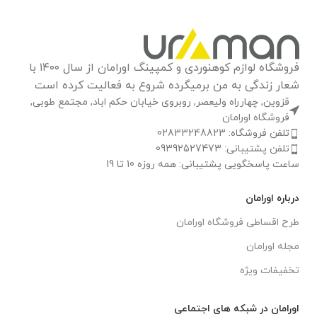
فروشگاه لوازم کوهنوردی و کمپینگ اورامان از سال ۱۴۰۰ با
شعار زندگی به من برمیگرده شروع به فعالیت کرده است
قزوین, چهارراه ولیعصر, روبروی خیابان حکم اباد, مجتمع طوبی,
فروشگاه اورامان
تلفن فروشگاه: 02833248823
تلفن پشتیبانی: 09392527473
ساعت پاسخگویی پشتیبانی: همه روزه 10 تا 19
درباره اورامان
طرح اقساطی فروشگاه اورامان
مجله اورامان
تخفیفات ویژه
اورامان در شبکه های اجتماعی