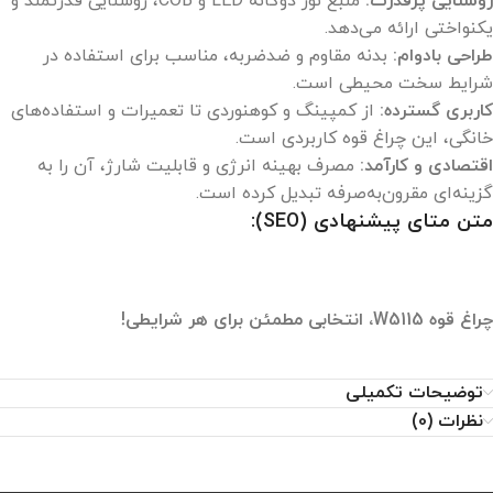
روشنایی پرقدرت:
منبع نور دوگانه LED و COB، روشنایی قدرتمند و
وزن
سبک و قابل حمل
یکنواختی ارائه می‌دهد.
طراحی بادوام:
بدنه مقاوم و ضدضربه، مناسب برای استفاده در
شرایط سخت محیطی است.
کاربری گسترده:
از کمپینگ و کوهنوردی تا تعمیرات و استفاده‌های
خانگی، این چراغ قوه کاربردی است.
اقتصادی و کارآمد:
مصرف بهینه انرژی و قابلیت شارژ، آن را به
گزینه‌ای مقرون‌به‌صرفه تبدیل کرده است.
متن متای پیشنهادی (SEO):
چراغ قوه W5115، انتخابی مطمئن برای هر شرایطی!
توضیحات تکمیلی
نظرات (0)