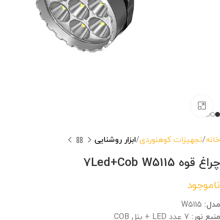
بزرگنمایی تصویر
خانه
تجهیزات کوهنوردی
ابزار روشنایی
چراغ قوه 7Led+Cob W5115
ناموجود
مدل:
W5115
منبع نور:
7 عدد LED + پنل COB