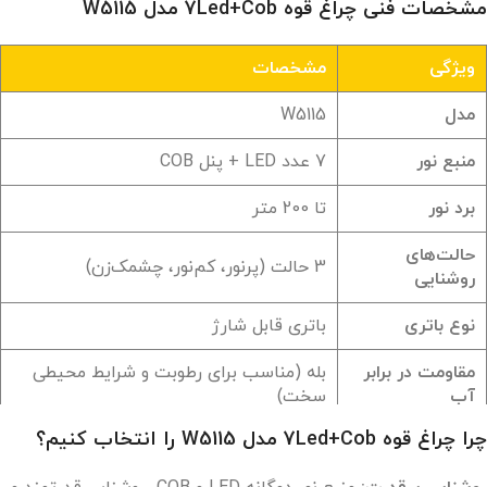
مشخصات فنی چراغ قوه 7Led+Cob مدل W5115
ویژگی
مشخصات
مدل
W5115
منبع نور
7 عدد LED + پنل COB
برد نور
تا 200 متر
حالت‌های
3 حالت (پرنور، کم‌نور، چشمک‌زن)
روشنایی
نوع باتری
باتری قابل شارژ
مقاومت در برابر
بله (مناسب برای رطوبت و شرایط محیطی
آب
سخت)
چرا چراغ قوه 7Led+Cob مدل W5115 را انتخاب کنیم؟
جنس بدنه
پلاستیک مقاوم