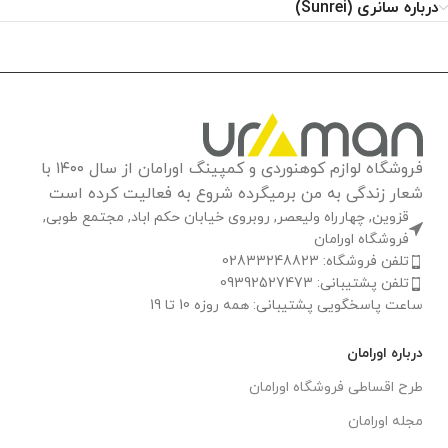
درباره سانری (Sunrei)
فروشگاه لوازم کوهنوردی و کمپینگ اورامان از سال ۱۴۰۰ با
شعار زندگی به من برمیگرده شروع به فعالیت کرده است
قزوین, چهارراه ولیعصر, روبروی خیابان حکم اباد, مجتمع طوبی,
فروشگاه اورامان
تلفن فروشگاه: 02833248823
تلفن پشتیبانی: 09392527473
ساعت پاسخگویی پشتیبانی: همه روزه 10 تا 19
درباره اورامان
طرح اقساطی فروشگاه اورامان
مجله اورامان