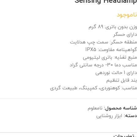
Sensing Headlamp
ناموجود
وزن بدون باتری: 89 گرم
دارای حسگر
منطقه حسگر: سمت چپ هدلایت
گواهینامه مقاومت: IPX5
منبع تغذیه: باتری لیتیومی
مناسب دما 30- درجه سانتی گراد
دارای 1 حالت نوردهی
بند قابل تنظیم
مناسب: کوهنوردی، کمپینگ، طبیعت گردی
شناسه محصول:
نامعلوم
دسته:
ابزار روشنایی
توضیحات