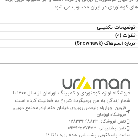
های کوهنوردی در ایران محسوب می ‌شود.
توضیحات تکمیلی
نظرات (0)
درباره اسنوهاک (Snowhawk)
فروشگاه لوازم کوهنوردی و کمپینگ اورامان از سال ۱۴۰۰ با
شعار زندگی به من برمیگرده شروع به فعالیت کرده است
قزوین, چهارراه ولیعصر, روبروی خیابان حکم اباد, مجتمع طوبی,
فروشگاه اورامان
تلفن فروشگاه: 02833248823
تلفن پشتیبانی: 09392527473
ساعت پاسخگویی پشتیبانی: همه روزه 10 تا 19