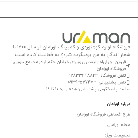
فروشگاه لوازم کوهنوردی و کمپینگ اورامان از سال ۱۴۰۰ با
شعار زندگی به من برمیگرده شروع به فعالیت کرده است
قزوین, چهارراه ولیعصر, روبروی خیابان حکم اباد, مجتمع طوبی,
فروشگاه اورامان
تلفن فروشگاه: 02833248823
تلفن پشتیبانی: 09392527473
ساعت پاسخگویی پشتیبانی: همه روزه 10 تا 19
درباره اورامان
طرح اقساطی فروشگاه اورامان
مجله اورامان
تخفیفات ویژه