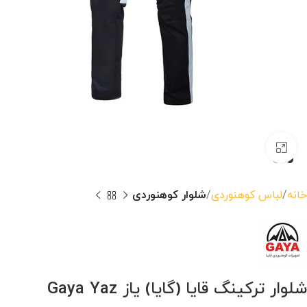
بزرگنمایی تصویر
خانه
لباس کوهنوردی
شلوار کوهنوردی
شلوار ترکینگ قایا (گایا) یاز Gaya Yaz