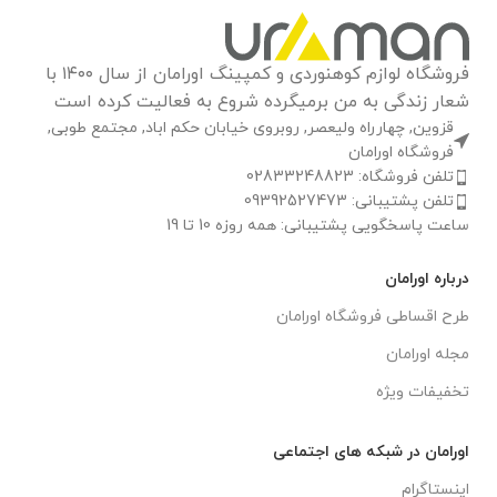
فروشگاه لوازم کوهنوردی و کمپینگ اورامان از سال ۱۴۰۰ با
شعار زندگی به من برمیگرده شروع به فعالیت کرده است
قزوین, چهارراه ولیعصر, روبروی خیابان حکم اباد, مجتمع طوبی,
فروشگاه اورامان
تلفن فروشگاه: 02833248823
تلفن پشتیبانی: 09392527473
ساعت پاسخگویی پشتیبانی: همه روزه 10 تا 19
درباره اورامان
طرح اقساطی فروشگاه اورامان
مجله اورامان
تخفیفات ویژه
اورامان در شبکه های اجتماعی
اینستاگرام