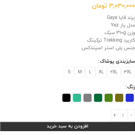
3,030,000
تومان
برند قایا Gaya
مدل یاز Yaz
وزن 310g
سبک
کاربرد Trekking ترکینگ
جنس پلی‌ استر اسپندکس
سایزبندی پوشاک
S
M
L
XL
2XL
3XL
رنگ
افزودن به سبد خرید