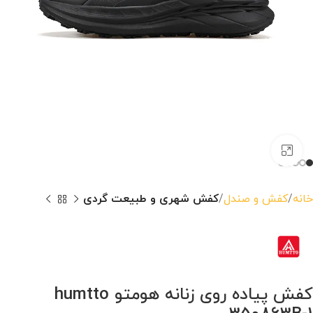
بزرگنمایی تصویر
خانه
کفش و صندل
کفش شهری و طبیعت گردی
کفش پیاده روی زنانه هومتو humtto