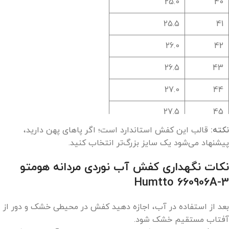
25.0
40
25.5
41
26.0
42
26.5
43
27.0
44
27.5
45
نکته:
قالب این کفش استاندارد است؛ اگر پاهای پهن دارید،
28.0
46
پیشنهاد می‌شود یک سایز بزرگ‌تر انتخاب کنید.
نکات نگهداری کفش آب نوردی مردانه هومتو
Humtto 660906A-3
بعد از استفاده در آب، اجازه دهید کفش در محیطی خشک و دور از
آفتاب مستقیم خشک شود.