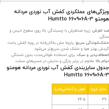
لاستیکی مقاوم، دارای عاج‌های عمیق برای
زیره
ویژگی‌های عملکردی کفش آب نوردی مردانه
چسبندگی بالا
هومتو Humtto 660906A-3
سیستم
بند دیسکی چرخشی (BOA سیستم)، ساخت کره
بستن بند
جنوبی (SPINO)
ضد لغزش
: زیره ضدلغزش با چسبندگی بالا روی سطوح خیس و
سنگی
وزن هر لنگه
حدود 340 گرم (در سایز 42)
خشک‌شوندگی سریع
: پارچه مش به‌کاررفته در رویه کفش باعث
کفش
گردش بهتر هوا و خشک شدن سریع‌تر می‌شود
قابلیت
انعطاف‌پذیر و سبک
: برای استفاده طولانی‌مدت بدون خستگی
دارد، با آب سرد و بدون مواد شوینده قوی
شست‌وشو
دوام بالا
: مقاوم در برابر پارگی و سایش در مسیرهای سخت
جدول سایزبندی کفش آب نوردی مردانه هومتو
Humtto 660906A-3
سایز اروپا
طول پا (سانتی‌متر)
24.5
39