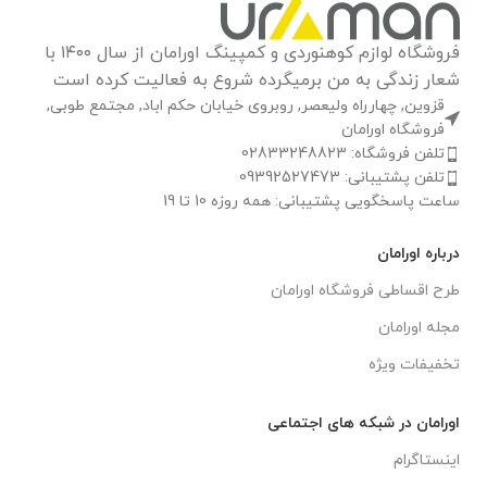
فروشگاه لوازم کوهنوردی و کمپینگ اورامان از سال ۱۴۰۰ با
شعار زندگی به من برمیگرده شروع به فعالیت کرده است
قزوین, چهارراه ولیعصر, روبروی خیابان حکم اباد, مجتمع طوبی,
فروشگاه اورامان
تلفن فروشگاه: 02833248823
تلفن پشتیبانی: 09392527473
ساعت پاسخگویی پشتیبانی: همه روزه 10 تا 19
درباره اورامان
طرح اقساطی فروشگاه اورامان
مجله اورامان
تخفیفات ویژه
اورامان در شبکه های اجتماعی
اینستاگرام