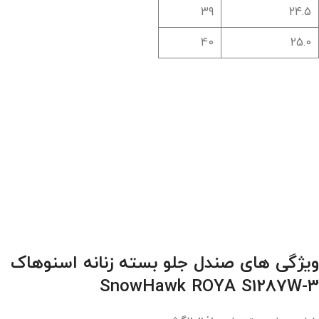
39
24.5
40
25.0
ویژگی های
صندل جلو بسته زنانه اسنوهاک
3-SnowHawk ROYA S1287W