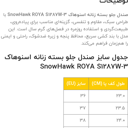
توضیحات
صندل جلو بسته زنانه اسنوهاک 3-SnowHawk ROYA S1287W
با
طراحی سبک، مقاوم و تنفسی، گزینه‌ای مناسب برای پیاده‌روی،
طبیعت‌گردی و استفاده روزمره در فصل‌های گرم سال است. این
مدل با بند کشی سریع، محافظ پنجه و زیره ضدشوک، راحتی و ایمنی
را هم‌زمان فراهم می‌کند.
جدول سایز
صندل جلو بسته زنانه اسنوهاک
3-SnowHawk ROYA S1287W
طول کف پا (CM)
سایز (EU)
36
23.0
37
23.5
38
24.0