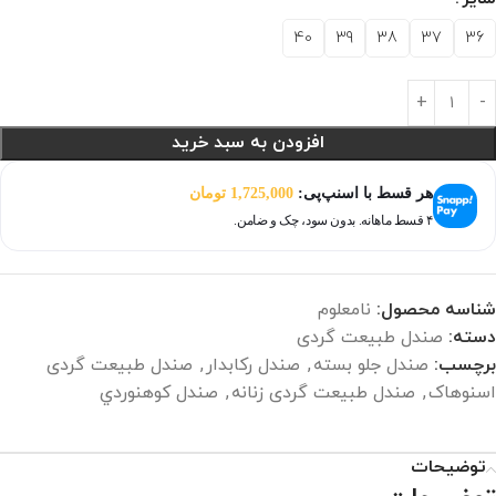
40
39
38
37
36
افزودن به سبد خرید
هر قسط با اسنپ‌پی:
1,725,000
تومان
۴ قسط ماهانه. بدون سود، چک و ضامن.
شناسه محصول:
نامعلوم
دسته:
صندل طبیعت گردی
برچسب:
صندل جلو بسته
,
صندل رکابدار
,
صندل طبیعت گردی
اسنوهاک
,
صندل طبیعت گردی زنانه
,
صندل كوهنوردي
توضیحات