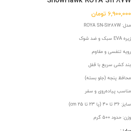
SnowHawk ROYA S1287W
6,900,000
تومان
مدل: ROYA SN‑S1287W
زیره EVA سبک و ضد شوک
رویه تنفسی و مقاوم
بند کشی سریع با قفل
محافظ پنجه (جلو بسته)
مناسب پیاده‌روی و سفر
سایز: 36 تا 40 (پا 23 تا 25 cm)
وزن: حدود 500 گرم
سایز