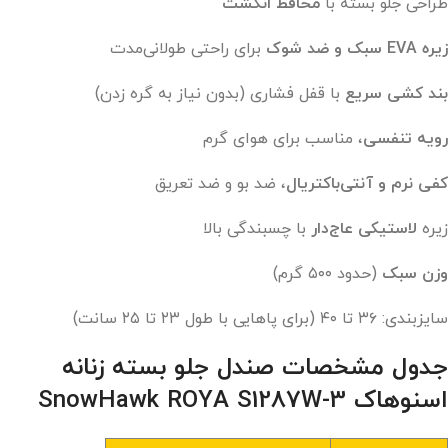
طراحی جلو بسته با
محافظ انگشت
زیره EVA سبک و ضد شوک
برای راحتی طولانی‌مدت
بند کشی سریع
با قفل فشاری (بدون نیاز به گره زدن)
رویه تنفسی
، مناسب برای هوای گرم
کفی نرم و آنتی‌باکتریال
، ضد بو و ضد تعریق
زیره
لاستیکی عاج‌دار
با چسبندگی بالا
وزن سبک
(حدود ۵۰۰ گرم)
سایزبندی: ۳۶ تا ۴۰ (برای پاهایی با طول ۲۳ تا ۲۵ سانت)
جدول مشخصات
صندل جلو بسته زنانه
اسنوهاک 3-SnowHawk ROYA S1287W