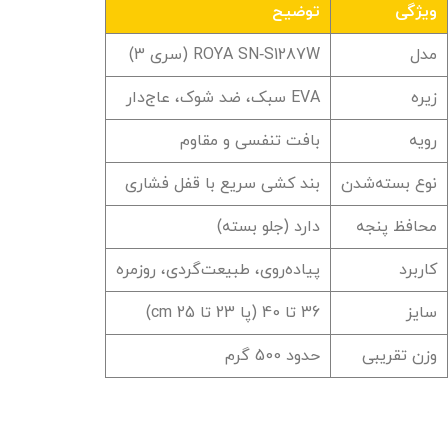
ویژگی
توضیح
مدل
ROYA SN‑S1287W (سری 3)
زیره
EVA سبک، ضد شوک، عاج‌دار
رویه
بافت تنفسی و مقاوم
نوع بسته‌شدن
بند کشی سریع با قفل فشاری
محافظ پنجه
دارد (جلو بسته)
کاربرد
پیاده‌روی، طبیعت‌گردی، روزمره
سایز
36 تا 40 (پا 23 تا 25 cm)
وزن تقریبی
حدود 500 گرم