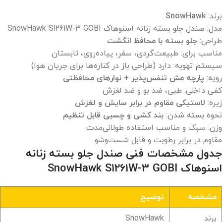
برند:
SnowHawk
مدل: صندل جلو بسته زنانه اسنوهاک SnowHawk S1261W-3 GOBI
طراحی:
جلو بسته با محافظ انگشت
مناسب برای: طبیعت‌گردی، سفر، پیاده‌روی، تابستان
سیستم تهویه: دارد (طراحی باز در کناره‌ها برای جریان هوا)
رویه:
پارچه مش تنفس‌پذیر + نوارهای محافظتی
کفی داخلی: طبی، ضد بو و ضد لغزش
زیره:
لاستیکی مقاوم در برابر سایش و لغزش
نحوه بسته شدن:
بند کشی و چسبی قابل تنظیم
وزن: سبک و مناسب استفاده طولانی‌مدت
مقاوم در برابر رطوبت و قابل شست‌وشو
جدول مشخصات فنی صندل جلو بسته زنانه
اسنوهاک SnowHawk S1261W-3 GOBI
مشخصه
توضیح
برند
SnowHawk