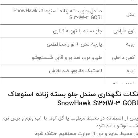
صندل جلو بسته زنانه اسنوهاک SnowHawk
مدل
S1261W-3 GOBI
نوع طراحی
جلو بسته با تهویه کناری
رویه
پارچه مش + نوار محافظتی
کفی داخلی
طبی، نرم، ضد بو و قابل شست‌وشو
زیره
لاستیک مقاوم، ضد لغزش
نحوه بسته
بند کشی + چسب ولکرو
شدن
نکات نگهداری صندل جلو بسته زنانه اسنوهاک
SnowHawk S1261W-3 GOBI
کاربرد
پیاده‌روی، طبیعت‌گردی، استفاده روزمره
مناسب فصل
بهار و تابستان
پس از استفاده در محیط مرطوب یا گل‌آلود، با آب ولرم و برس نرم
شست‌وشو داده شود
در محیط سایه و دور از حرارت مستقیم خشک شود