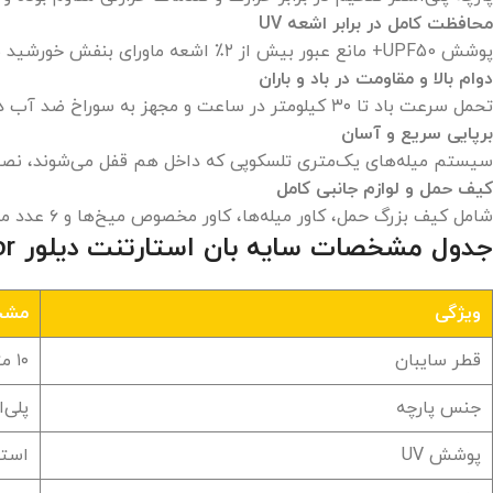
محافظت کامل در برابر اشعه UV
پوشش UPF50+ مانع عبور بیش از ۲٪ اشعه ماورای بنفش خورشید می‌شود.
دوام بالا و مقاومت در باد و باران
تحمل سرعت باد تا ۳۰ کیلومتر در ساعت و مجهز به سوراخ ضد آب دودکش در سقف برای جلوگیری از نفوذ باران.
برپایی سریع و آسان
سیستم میله‌های یک‌متری تلسکوپی که داخل هم قفل می‌شوند، نصب را در زمان کمتر از
کیف حمل و لوازم جانبی کامل
شامل کیف بزرگ حمل، کاور میله‌ها، کاور مخصوص میخ‌ها و ۶ عدد میخ فولادی آلیاژ S45 برای زمین‌های جنگلی و سنگلاخی (میخ‌های کویر و ساحل جداگانه فروخته می‌شوند).
جدول مشخصات سایه بان استارتنت دیلور Dilor سایز متوسط
ویژگی
مشخ
قطر سایبان
۱۰ متر
جنس پارچه
پلی‌
پوشش UV
استاندا