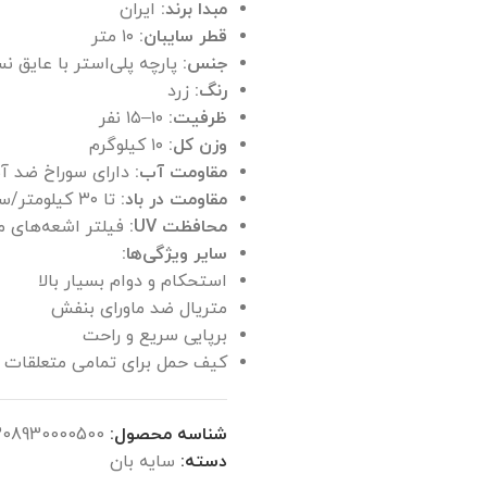
مبدا برند:
ایران
قطر سایبان:
۱۰ متر
جنس:
پارچه پلی‌استر با عایق نسوز و 
رنگ:
زرد
ظرفیت:
۱۰–۱۵ نفر
وزن کل:
۱۰ کیلوگرم
مقاومت آب:
دارای سوراخ ضد 
مقاومت در باد:
تا ۳۰ کیلومتر/ساعت
محافظت UV:
فیلتر اشعه‌های مضر ب
سایر ویژگی‌ها:
استحکام و دوام بسیار بالا
متریال ضد ماورای بنفش
برپایی سریع و راحت
کیف حمل برای تمامی متعلقات
شناسه محصول:
208930000500
دسته:
سایه بان