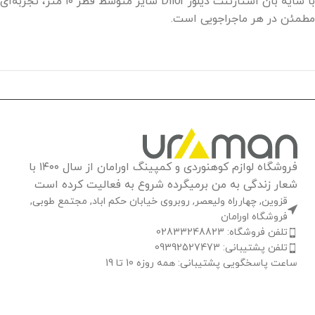
با سایه بان استارت
مطمئن در هر ماجراجویی است.
فروشگاه لوازم کوهنوردی و کمپینگ اورامان از سال ۱۴۰۰ با
شعار زندگی به من برمیگرده شروع به فعالیت کرده است
قزوین, چهارراه ولیعصر, روبروی خیابان حکم اباد, مجتمع طوبی,
فروشگاه اورامان
تلفن فروشگاه: 02833248823
تلفن پشتیبانی: 09392527473
ساعت پاسخگویی پشتیبانی: همه روزه 10 تا 19