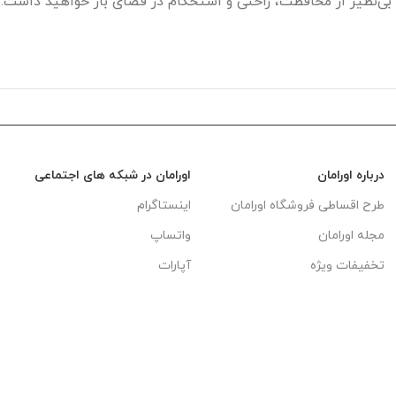
نت دیلور Dilor سایز متوسط قطر ۱۰ متر، تجربه‌ای بی‌نظیر از محافظت، راحتی و استحکام در 
درباره اورامان
اورامان در شبکه های اجتماعی
طرح اقساطی فروشگاه اورامان
اینستاگرام
مجله اورامان
واتساپ
تخفیفات ویژه
آپارات