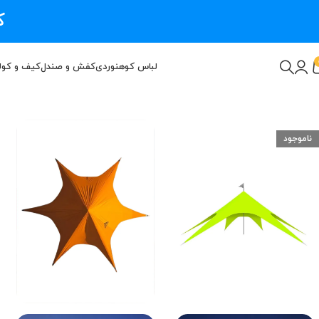
ک
لباس کوهنوردی
کفش و صندل
کیف و کول
ناموجود