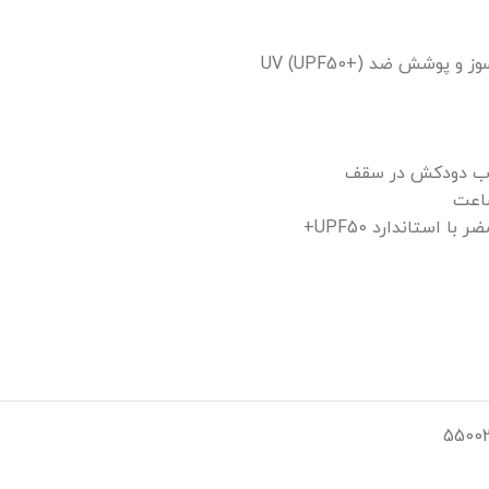
پوشش ضد UV (UPF50+)
آب دودکش در سقف
ا استاندارد UPF50+
5500