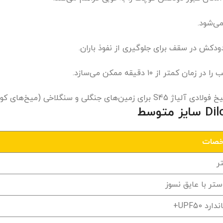
 ۱۰ دقیقه ممکن می‌سازد.
صات
استر با عایق نسوز
رد UPF50+