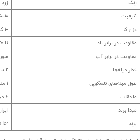
رنگ
زرد
ظرفیت
۱۰–۱۵ نفر
وزن کل
۱۰ کیلوگرم
مقاومت در برابر باد
تا ۳۰ کیلومتر در ساعت
مقاومت در برابر آب
سور
قطر میله‌ها
۲ سانتی‌متر
طول میله‌های تلسکوپی
۱ متر (داخل هم چفت‌شونده)
ملحقات
۶ میخ فولادی S45 + کاور میخ + کاور میله + کیف حمل
مبدا برند
ایرا
برند
ilor