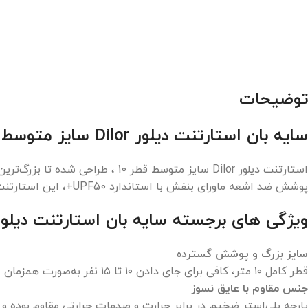
توضیحات
سایه بان استارتنت دیلور Dilor سایز متوسط
استارتنت دیلور Dilor سایز متوسط
پوشش ضد اشعه ماورای بنفش با استاندارد UPF50+، این استارتنت را به انتخابی ایده‌آل برای کمپینگ، پیک‌نیک گروهی و فضاهای باز تبدیل می‌کند.
ویژگی‌ های برجسته سایه بان استارتنت دیلور Dilor سایز متو
سایز بزرگ و پوشش گسترده
قطر کامل ۱۰ متر، کافی برای جای دادن ۱۰ تا ۱۵ نفر به‌صورت همزمان.
جنس مقاوم با عایق نسوز
پارچه پلی‌استر ضخیم در برابر حرارت و صدمات حرارتی مقاوم بوده و